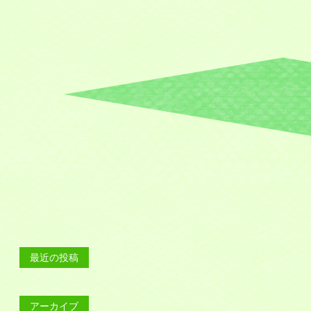
法
人
蓼
川
福
祉
会
最近の投稿
アーカイブ