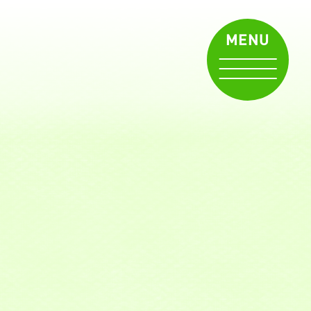
早
朝
MENU
保
育
願
（き
よ
た
き）
社
会
福
祉